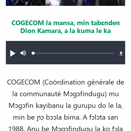
COGECOM la mansa, min tabɛnden
Dion Kamara, a la kuma le ka
Audio file
Loaded
:
N
Sourdine
0.74%
ni
a
lamɔɛ,
ka
wo
ma
COGECOM (Coördination générale de
n
ni
la communauté Mɔgɔfindugu) mu
a
lasaga
Mɔgɔfin kayibanu la gurupu do le la,
min be ɲɔ bɔɔla bima. A fɔlɔta san
1988. Anu be Mɔgɔfindugu la ko fɔla