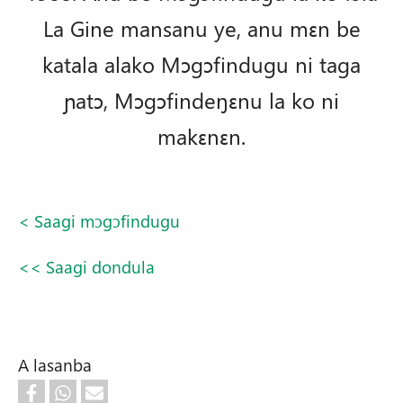
La Gine mansanu ye, anu mɛn be
katala alako Mɔgɔfindugu ni taga
ɲatɔ, Mɔgɔfindeŋɛnu la ko ni
makɛnɛn.
< Saagi mɔgɔfindugu
<< Saagi dondula
A lasanba