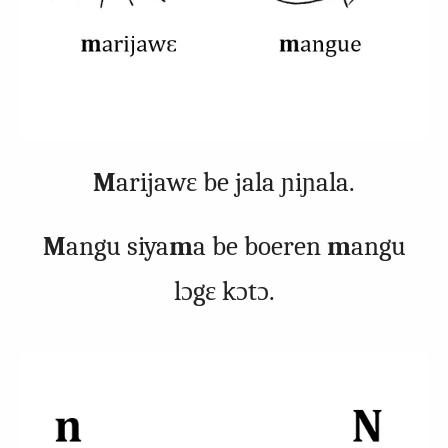
M
arijawɛ be jala ɲiɲala.
M
angu siya
m
a be boeren
m
angu
lɔgɛ kɔtɔ.