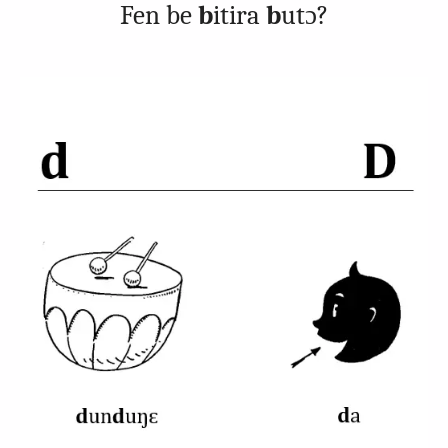
Fen be
b
itira
b
utɔ?