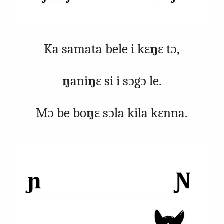
Ka samata bele i kɛ
ŋ
ɛ tɔ,
ŋ
ani
ŋ
ɛ si i sɔgɔ le.
Mɔ be bo
ŋ
ɛ sɔla kila kɛnna.