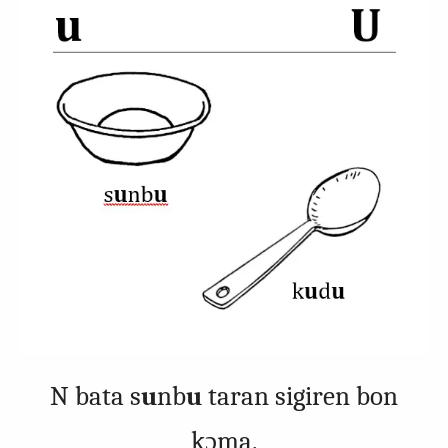
N bata s
u
nb
u
taran sigiren bon
kɔma.