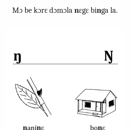
Mɔ be kɔrɛ dɔmɔla
n
ɛgɛ bi
n
ga la.