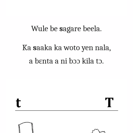
Wule be
s
agare beela.
Ka
s
aaka ka woto yen nala,
a bɛnta a ni bɔɔ kila tɔ.