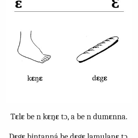
T
ɛ
l
ɛ
be n k
ɛ
ŋ
ɛ
tɔ, a be n dum
ɛ
nna.
D
ɛ
g
ɛ
bintanná be d
ɛ
g
ɛ
lamulaŋ
ɛ
tɔ.