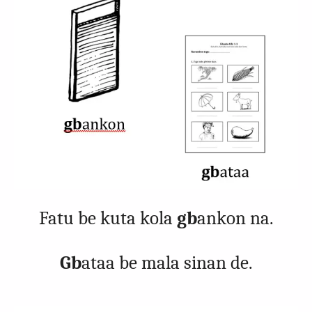
Fatu be kuta kola
gb
ankon na.
Gb
ataa be mala sinan de.