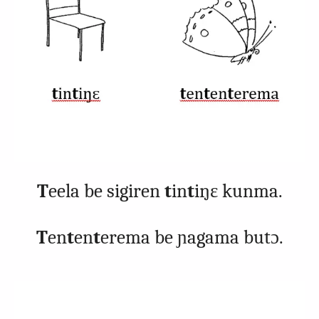
T
eela be sigiren
t
in
t
iŋɛ kunma.
T
en
t
en
t
erema be ɲagama butɔ.