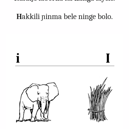
H
akkili ɲinma bele ninge bolo.