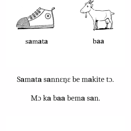
S
a
m
a
t
a
s
a
nnɛŋɛ be m
a
kite tɔ.
Mɔ k
a
b
aa
bem
a
s
a
n.