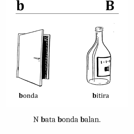
N
b
ata
b
onda
b
alan.