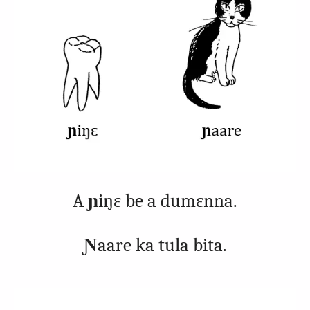
A
ɲ
iŋɛ be a dumɛnna.
Ɲ
aare ka tula bita.