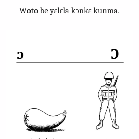
W
o
t
o
be yɛlɛla kɔnkɛ kunma.