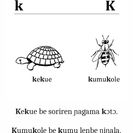
K
e
k
ue be soriren ɲagama
k
ɔtɔ.
K
umu
k
ole be
k
umu lenbe ɲiɲala.