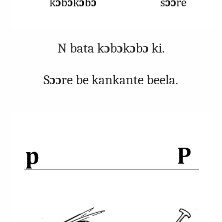
N bata k
ɔ
b
ɔ
k
ɔ
b
ɔ
ki.
S
ɔɔ
re be kankante beela.