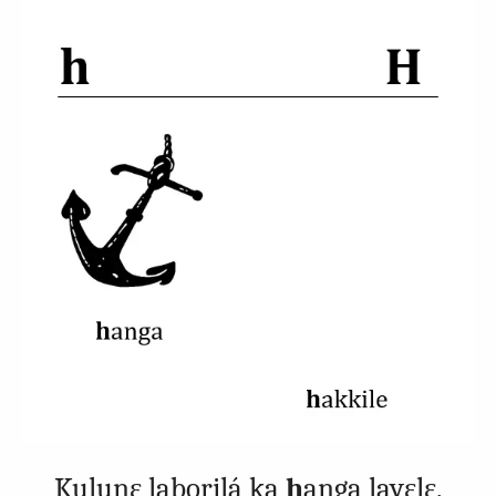
Kuluŋɛ laborilá ka
h
anga layɛlɛ.