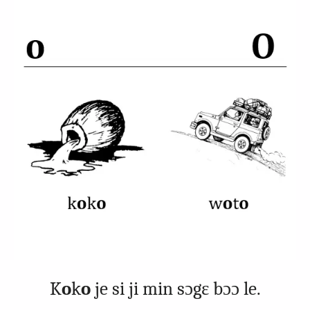
K
o
k
o
je si ji min sɔgɛ bɔɔ le.