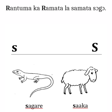
R
antuma ka
R
amata la samata sɔgɔ.