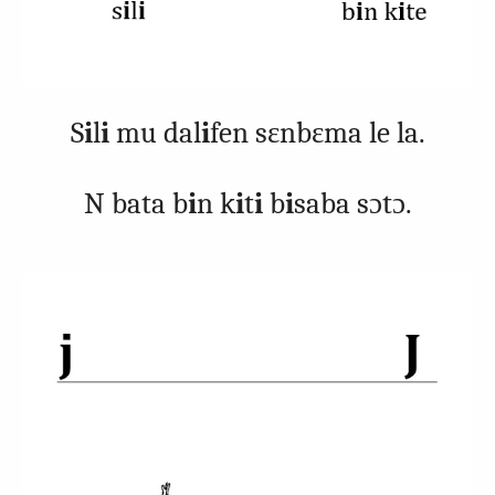
S
i
l
i
mu dal
i
fen sɛnbɛma le la.
N bata b
i
n k
i
t
i
b
i
saba sɔtɔ.