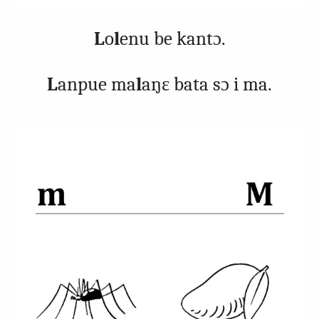
L
o
l
enu be kantɔ.
L
anpue ma
l
aŋɛ bata sɔ i ma.