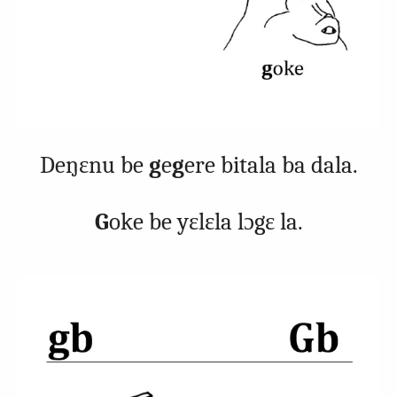
Deŋɛnu be
g
e
g
ere bitala ba dala.
G
oke be yɛlɛla lɔgɛ la.