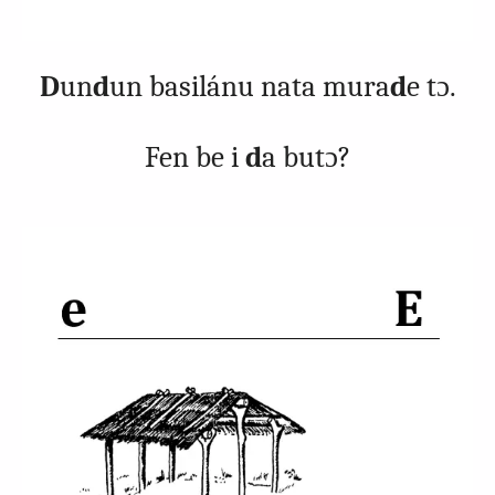
D
un
d
un basilánu nata mura
d
e tɔ.
Fen be i
d
a butɔ?