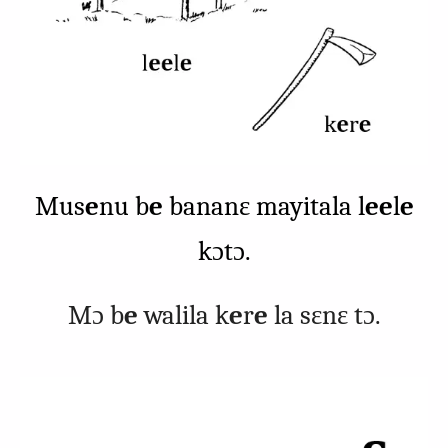
Mus
e
nu b
e
bananɛ mayitala l
ee
l
e
kɔtɔ.
Mɔ b
e
walila k
e
r
e
la sɛnɛ tɔ.