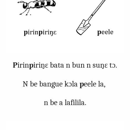
P
irin
p
iriŋɛ bata n bun n suŋɛ tɔ.
N be bangue kɔla
p
eele la,
n be a lafilila.