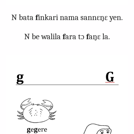
N bata
f
inkari nama sannɛŋɛ yen.
N be walila
f
ara tɔ
f
aŋɛ la.