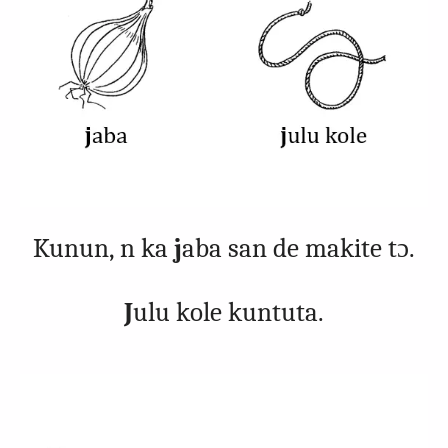
Kunun, n ka
j
aba san de makite tɔ.
J
ulu kole kuntuta.