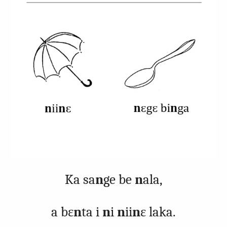
Ka sa
n
ge be
n
ala,
a bɛ
n
ta i
n
i
n
ii
n
ɛ laka.