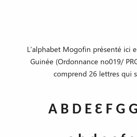
L’alphabet Mogofin présenté ici es
Guinée (Ordonnance no019/ PRG/SG
comprend 26 lettres qui s
A B D E Ɛ F G 