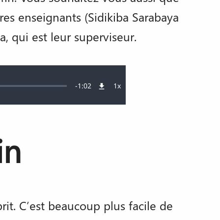
tres enseignants (Sidikiba Sarabaya
, qui est leur superviseur.
Remaining
-
1:02
1x
Vitesse
de
lecture
Time
in
it. C’est beaucoup plus facile de