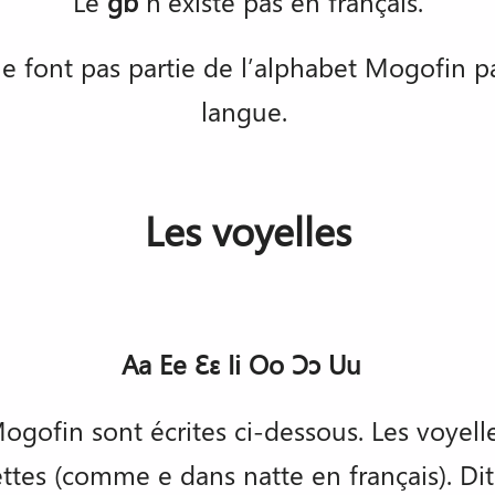
Le
gb
n’existe pas en français.
e font pas partie de l’alphabet Mogofin pa
langue.
Les voyelles
Aa Ee Ɛɛ Ii Oo Ɔɔ Uu
 Mogofin sont écrites ci-dessous. Les voyel
ttes (comme e dans natte en français). Dit