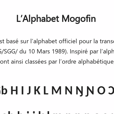
L’Alphabet Mogofin
t basé sur l’alphabet officiel pour la tra
G/ du 10 Mars 1989). Inspiré par l’alpha
ont ainsi classées par l’ordre alphabétiqu
Gb H I J K L M N Ŋ Ɲ O 