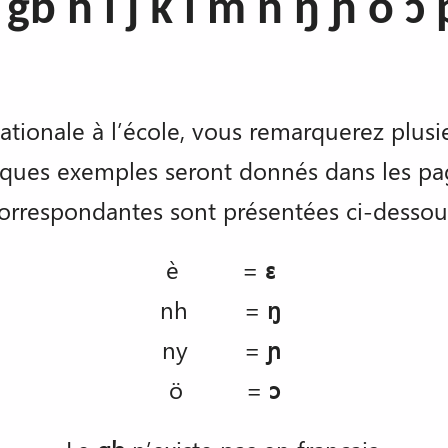
 gb h i j k l m n ŋ ɲ o ɔ
tionale à l’école, vous remarquerez plusi
lques exemples seront donnés dans les page
orrespondantes sont présentées ci-dessou
è =
ɛ
nh =
ŋ
ny =
ɲ
ö =
ɔ