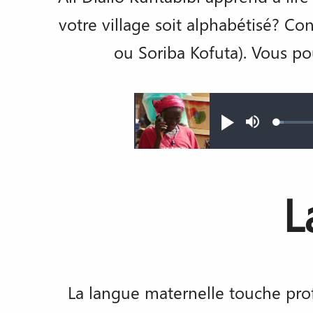
votre village soit alphabétisé? Co
ou Soriba Kofuta). Vous po
Audio file
Loade
Jouer
Sourdine
1.60%
L
La langue maternelle touche prof