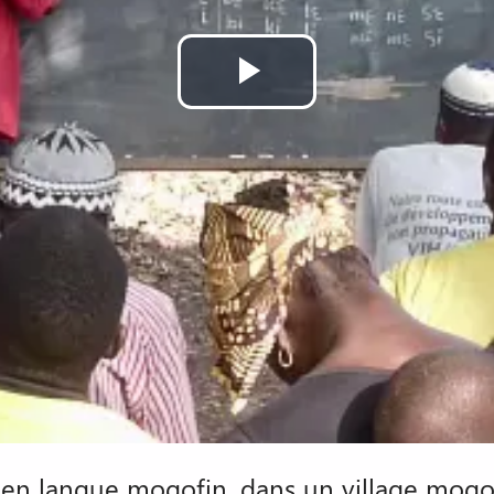
Lire
la
vidéo
re en langue mogofin, dans un village mogo