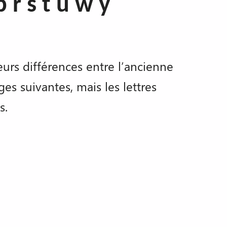
 p r s t u w y
eurs différences entre l’ancienne
s suivantes, mais les lettres
s.