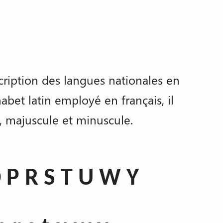
nscription des langues nationales en
bet latin employé en français, il
e, majuscule et minuscule.
Ɔ P R S T U W Y