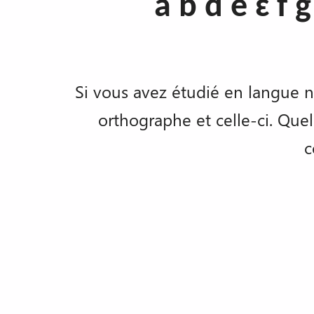
a b d e ɛ f g
Si vous avez étudié en langue na
orthographe et celle-ci. Que
c